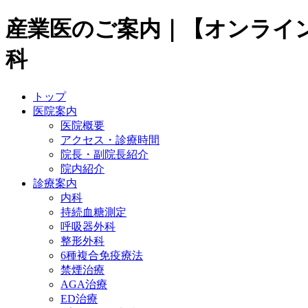
産業医のご案内｜【オンライ
科
トップ
医院案内
医院概要
アクセス・診療時間
院長・副院長紹介
院内紹介
診療案内
内科
持続血糖測定
呼吸器外科
整形外科
6種複合免疫療法
禁煙治療
AGA治療
ED治療