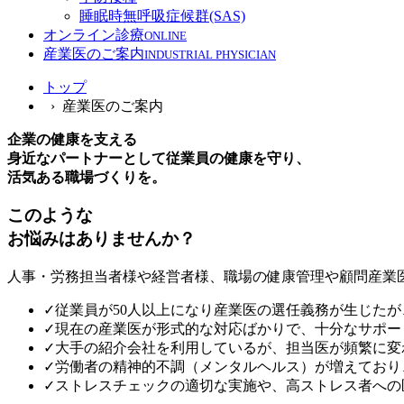
睡眠時無呼吸症候群(SAS)
オンライン診療
ONLINE
産業医のご案内
INDUSTRIAL PHYSICIAN
トップ
› 産業医のご案内
企業の健康を支える
身近なパートナーとして
従業員の健康を守り、
活気ある職場づくりを。
このような
お悩みはありませんか？
人事・労務担当者様や経営者様、職場の健康管理や顧問産業
✓
従業員が50人以上になり産業医の選任義務が生じた
✓
現在の産業医が形式的な対応ばかりで、十分なサポー
✓
大手の紹介会社を利用しているが、担当医が頻繁に変
✓
労働者の精神的不調（メンタルヘルス）が増えており
✓
ストレスチェックの適切な実施や、高ストレス者への