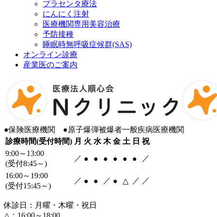
プラセンタ療法
にんにく注射
医療機関専用美容治療
予防接種
睡眠時無呼吸症候群(SAS)
オンライン診療
産業医のご案内
●
保険医療機関
●
原子爆弾被爆者一般疾病医療機関
診療時間(受付時間)
月
火
水
木
金
土
日
祝
9:00～13:00
／
／
●
●
●
●
●
●
(受付8:45～)
16:00～19:00
／
／
／
／
●
●
●
△
(受付15:45～)
休診日：月曜・木曜・祝日
△：16:00～18:00