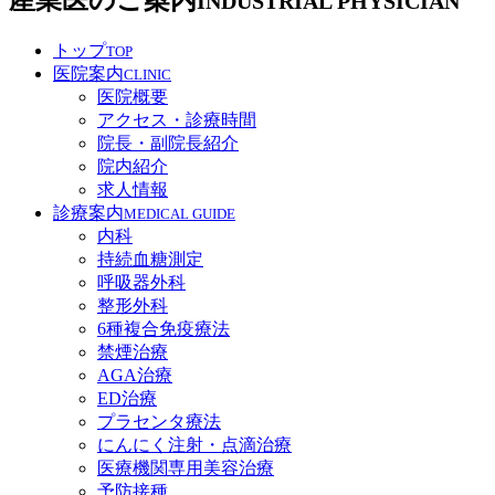
INDUSTRIAL PHYSICIAN
トップ
TOP
医院案内
CLINIC
医院概要
アクセス・診療時間
院長・副院長紹介
院内紹介
求人情報
診療案内
MEDICAL GUIDE
内科
持続血糖測定
呼吸器外科
整形外科
6種複合免疫療法
禁煙治療
AGA治療
ED治療
プラセンタ療法
にんにく注射・点滴治療
医療機関専用美容治療
予防接種