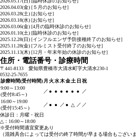
2026.05.17(日)
[臨時休診のお知らせ]
2026.04.03(金)
[５月のお知らせ]
2026.03.28(土)
[お知らせ]
2026.03.18(水)
[お知らせ]
2026.03.06(金)
[4月の臨時休診のお知らせ]
2026.01.10(土)
[臨時休診のお知らせ]
2025.12.28(日)
[インフルエンザ予防接種終了のお知らせ]
2025.11.28(金)
[フルミスト受付終了のお知らせ]
2025.11.13(木)
[12月・年末年始の休診のお知らせ]
住所・電話番号・診療時間
〒441-8133 愛知県豊橋市大清水町字大清水230-1
0532-25-7655
診療時間(受付時間)
月
火
水
木
金
土
日
祝
9:00～13:00
／
／
●
●
●
●
●
●
(受付8:45～)
16:00～19:00
／
／
／
／
●
●
●
△
(受付15:45～)
休診日：月曜・祝日
△：16:00～18:00
※受付時間適宜変更あり
（混雑具合によっては受付の終了時間が早まる場合もございま