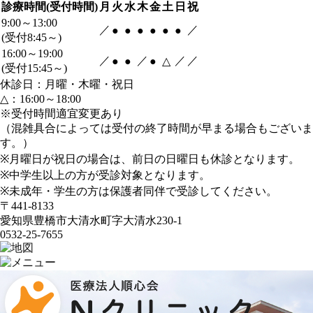
診療時間(受付時間)
月
火
水
木
金
土
日
祝
9:00～13:00
／
／
●
●
●
●
●
●
(受付8:45～)
16:00～19:00
／
／
／
／
●
●
●
△
(受付15:45～)
休診日：月曜・木曜・祝日
△：16:00～18:00
※受付時間適宜変更あり
（混雑具合によっては受付の終了時間が早まる場合もございま
す。）
※月曜日が祝日の場合は、前日の日曜日も休診となります。
※中学生以上の方が受診対象となります。
※未成年・学生の方は保護者同伴で受診してください。
〒441-8133
愛知県豊橋市大清水町字大清水230-1
0532-25-7655