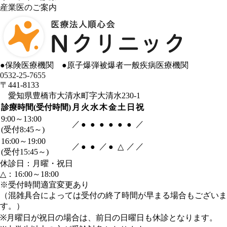
産業医のご案内
●
保険医療機関
●
原子爆弾被爆者一般疾病医療機関
0532-25-7655
〒441-8133
愛知県豊橋市大清水町字大清水230-1
診療時間(受付時間)
月
火
水
木
金
土
日
祝
9:00～13:00
／
／
●
●
●
●
●
●
(受付8:45～)
16:00～19:00
／
／
／
／
●
●
●
△
(受付15:45～)
休診日：月曜・祝日
△：16:00～18:00
※受付時間適宜変更あり
（混雑具合によっては受付の終了時間が早まる場合もございま
す。）
※月曜日が祝日の場合は、前日の日曜日も休診となります。