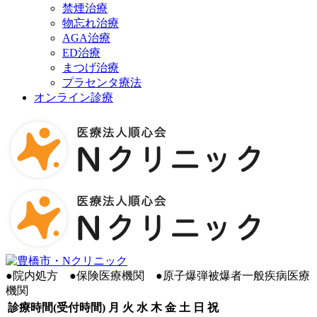
禁煙治療
物忘れ治療
AGA治療
ED治療
まつげ治療
プラセンタ療法
オンライン診療
●
院内処方
●
保険医療機関
●
原子爆弾被爆者一般疾病医療
機関
診療時間(受付時間)
月
火
水
木
金
土
日
祝