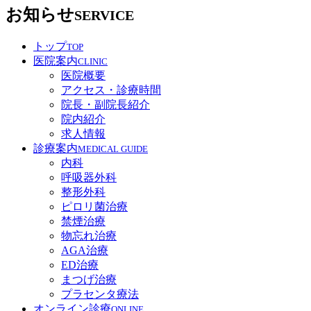
お知らせ
SERVICE
トップ
TOP
医院案内
CLINIC
医院概要
アクセス・診療時間
院長・副院長紹介
院内紹介
求人情報
診療案内
MEDICAL GUIDE
内科
呼吸器外科
整形外科
ピロリ菌治療
禁煙治療
物忘れ治療
AGA治療
ED治療
まつげ治療
プラセンタ療法
オンライン診療
ONLINE