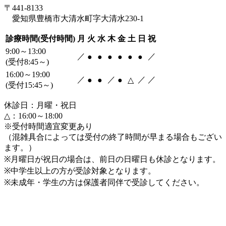
〒441-8133
愛知県豊橋市大清水町字大清水230-1
診療時間(受付時間)
月
火
水
木
金
土
日
祝
9:00～13:00
／
／
●
●
●
●
●
●
(受付8:45～)
16:00～19:00
／
／
／
／
●
●
●
△
(受付15:45～)
休診日：月曜・祝日
△：16:00～18:00
※受付時間適宜変更あり
（混雑具合によっては受付の終了時間が早まる場合もござい
ます。）
※月曜日が祝日の場合は、前日の日曜日も休診となります。
※中学生以上の方が受診対象となります。
※未成年・学生の方は保護者同伴で受診してください。