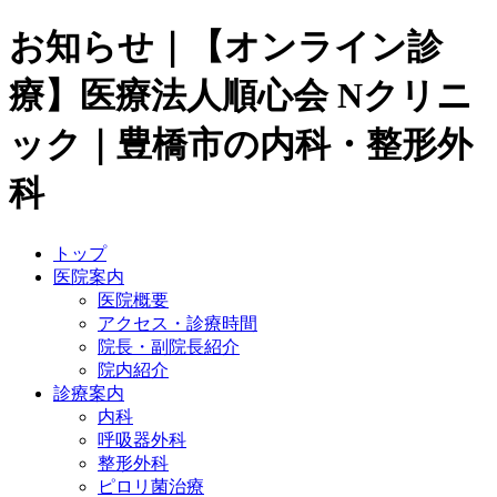
お知らせ｜【オンライン診
療】医療法人順心会 Nクリニ
ック｜豊橋市の内科・整形外
科
トップ
医院案内
医院概要
アクセス・診療時間
院長・副院長紹介
院内紹介
診療案内
内科
呼吸器外科
整形外科
ピロリ菌治療