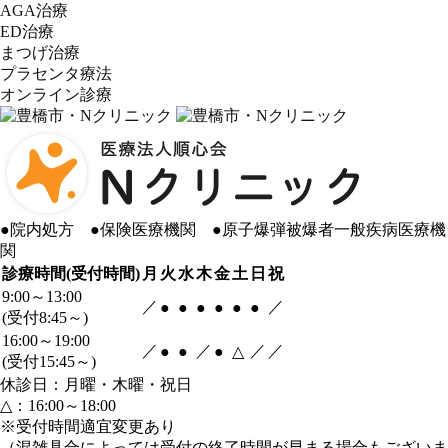
AGA治療
ED治療
まつげ治療
プラセンタ療法
オンライン診療
●
院内処方
●
保険医療機関
●
原子爆弾被爆者一般疾病医療機
関
診療時間(受付時間)
月
火
水
木
金
土
日
祝
9:00～13:00
／
／
●
●
●
●
●
●
(受付8:45～)
16:00～19:00
／
／
／
／
●
●
●
△
(受付15:45～)
休診日：月曜・木曜・祝日
△：16:00～18:00
※受付時間適宜変更あり
（混雑具合によっては受付の終了時間が早まる場合もございま