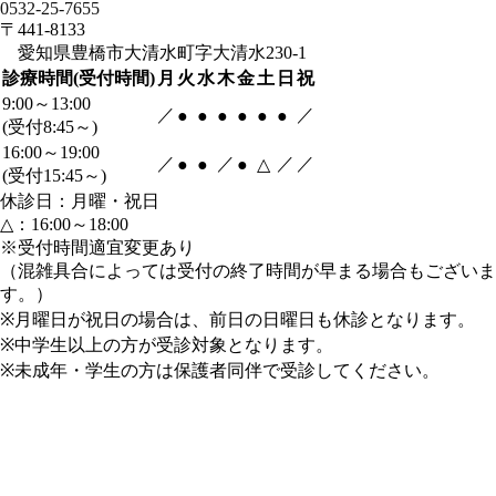
0532-25-7655
〒441-8133
愛知県豊橋市大清水町字大清水230-1
診療時間(受付時間)
月
火
水
木
金
土
日
祝
9:00～13:00
／
／
●
●
●
●
●
●
(受付8:45～)
16:00～19:00
／
／
／
／
●
●
●
△
(受付15:45～)
休診日：月曜・祝日
△：16:00～18:00
※受付時間適宜変更あり
（混雑具合によっては受付の終了時間が早まる場合もございま
す。）
※月曜日が祝日の場合は、前日の日曜日も休診となります。
※中学生以上の方が受診対象となります。
※未成年・学生の方は保護者同伴で受診してください。