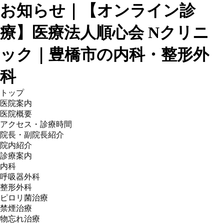
お知らせ｜【オンライン診
療】医療法人順心会 Nクリニ
ック｜豊橋市の内科・整形外
科
トップ
医院案内
医院概要
アクセス・診療時間
院長・副院長紹介
院内紹介
診療案内
内科
呼吸器外科
整形外科
ピロリ菌治療
禁煙治療
物忘れ治療