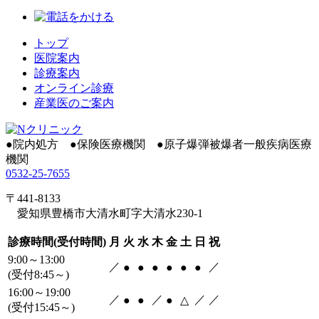
トップ
医院案内
診療案内
オンライン診療
産業医のご案内
●
院内処方
●
保険医療機関
●
原子爆弾被爆者一般疾病医療
機関
0532-25-7655
〒441-8133
愛知県豊橋市大清水町字大清水230-1
診療時間(受付時間)
月
火
水
木
金
土
日
祝
9:00～13:00
／
／
●
●
●
●
●
●
(受付8:45～)
16:00～19:00
／
／
／
／
●
●
●
△
(受付15:45～)