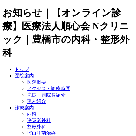
お知らせ｜【オンライン診
療】医療法人順心会 Nクリニ
ック｜豊橋市の内科・整形外
科
トップ
医院案内
医院概要
アクセス・診療時間
院長・副院長紹介
院内紹介
診療案内
内科
呼吸器外科
整形外科
ピロリ菌治療