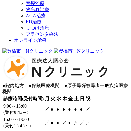
禁煙治療
物忘れ治療
AGA治療
ED治療
まつげ治療
プラセンタ療法
オンライン診療
●
院内処方
●
保険医療機関
●
原子爆弾被爆者一般疾病医療
機関
診療時間(受付時間)
月
火
水
木
金
土
日
祝
9:00～13:00
／
／
●
●
●
●
●
●
(受付8:45～)
16:00～19:00
／
／
／
／
●
●
●
△
(受付15:45～)